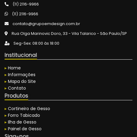
(11) 2116-9966
Espelho para Apartamento
(11) 2116-9966
Forro Rebaixado em Gesso
contato@grupoemdesign.com.br
Rua Olga Marinovic Doro, 33 - Vila Talarico - São Paulo/SP
Teto Rebaixado em Gesso
Seg-Sex: 08:00 às 18:00
Nichos de Teto em Gesso
Institucional
Nichos de Parede em Gesso
▸
Home
Paredes Decoradas em Gesso
▸
Informações
Parede Divisória em Drywall
▸
Mapa do Site
▸
Contato
Iluminação para Residências
Produtos
Iluminação para Apartamentos
▸
Cortineiro de Gesso
▸
Forro Tabicado
Iluminação para Consultórios
▸
Ilha de Gesso
Box para Banheiro Sob Medida
▸
Painel de Gesso
Siga-nos