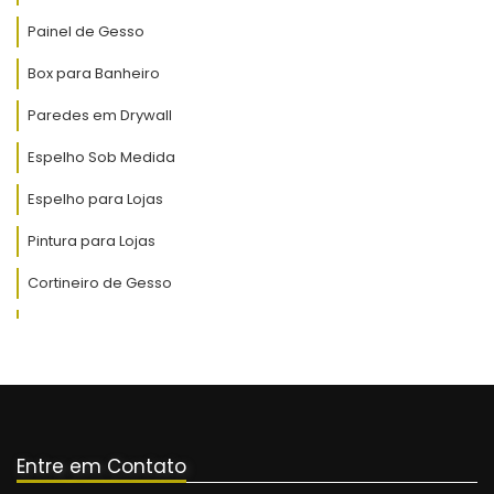
Painel de Gesso
Box para Banheiro
Paredes em Drywall
Espelho Sob Medida
Espelho para Lojas
Pintura para Lojas
Cortineiro de Gesso
Rasgo de Luz em Gesso
Iluminação para Lojas
Instalações Elétricas
Pintura para Residência
Entre em Contato
Pintura para Apartamento